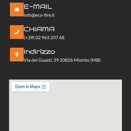
k
a
E-MAIL
-
m
f
info@eco-fire.it
CHIAMA
(+39) 02 963 207 68
Indirizzo
Via dei Guasti, 39 20826 Misinto (MB)