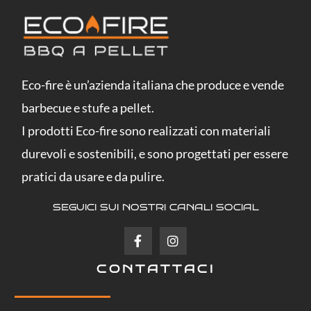
Eco-fire è un’azienda italiana che produce e vende
barbecue e stufe a pellet.
I prodotti Eco-fire sono realizzati con materiali
durevoli e sostenibili, e sono progettati per essere
pratici da usare e da pulire.
SEGUICI SUI NOSTRI CANALI SOCIAL
F
I
a
n
c
s
CONTATTACI
e
t
b
a
o
g
o
r