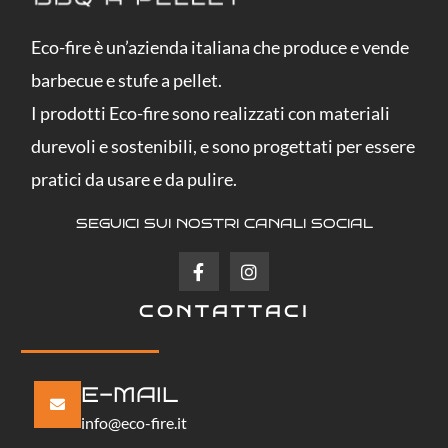
Eco-fire è un’azienda italiana che produce e vende
barbecue e stufe a pellet.
I prodotti Eco-fire sono realizzati con materiali
durevoli e sostenibili, e sono progettati per essere
pratici da usare e da pulire.
SEGUICI SUI NOSTRI CANALI SOCIAL
F
I
a
n
c
s
CONTATTACI
e
t
b
a
o
g
o
r
k
a
E-MAIL
-
m
f
info@eco-fire.it